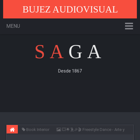
BUJEZ AUDIOVISUAL
MENU
SA
GA
Desde 1867
Book Interior
💥🌟🕺🎉🎬 Freestyle Dance - Arte y
vanguardia 🎼🕺🎉🌟💥