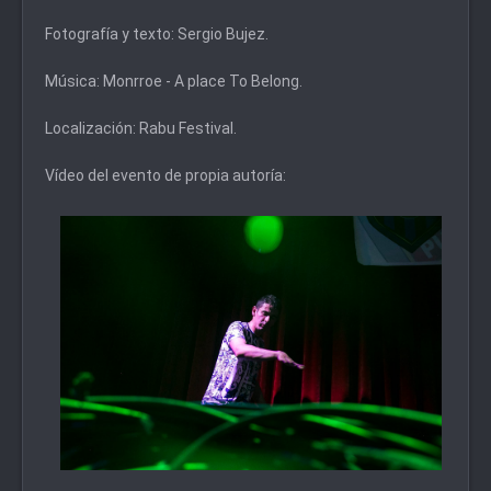
Fotografía y texto: Sergio Bujez.
Música: Monrroe - A place To Belong.
Localización: Rabu Festival.
Vídeo del evento de propia autoría: